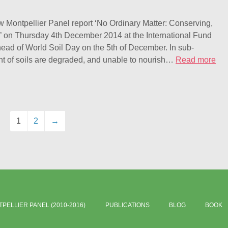
w Montpellier Panel report ‘No Ordinary Matter: Conserving,
s’ on Thursday 4th December 2014 at the International Fund
ead of World Soil Day on the 5th of December. In sub-
nt of soils are degraded, and unable to nourish…
Read more
1
2
→
PELLIER PANEL (2010-2016)
PUBLICATIONS
BLOG
BOOK